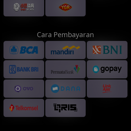
Cara Pembayaran