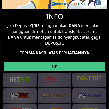
INFO
Provider Kami
Jika Deposit
QRIS
menggunakan
DANA
mengalami
gangguan,di mohon untuk transfer ke sesama
DANA
untuk mencegah saldo nyangkut atau gagal
DEPOSIT
..
TERIMA KASIH ATAS PERHATIANNYA
OK