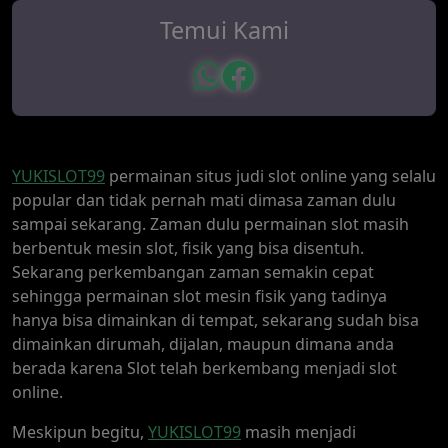
Temui Kami
YUKISLOT99
permainan situs judi slot online yang selalu
popular dan tidak pernah mati dimasa zaman dulu
sampai sekarang. Zaman dulu permainan slot masih
berbentuk mesin slot, fisik yang bisa disentuh.
Sekarang perkembangan zaman semakin cepat
sehingga permainan slot mesin fisik yang tadinya
hanya bisa dimainkan di tempat, sekarang sudah bisa
dimainkan dirumah, dijalan, maupun dimana anda
berada karena Slot telah berkembang menjadi slot
online.
Meskipun begitu,
YUKISLOT99
masih menjadi