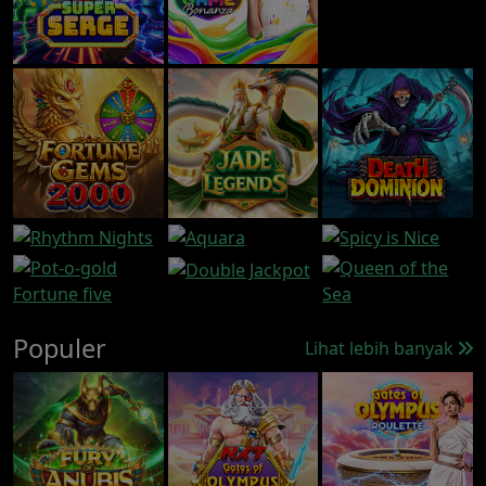
Populer
Lihat lebih banyak