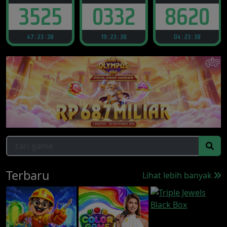
0332
8620
3525
19 : 23 : 37
04 : 23 : 37
47 : 23 : 37
Terbaru
Lihat lebih banyak